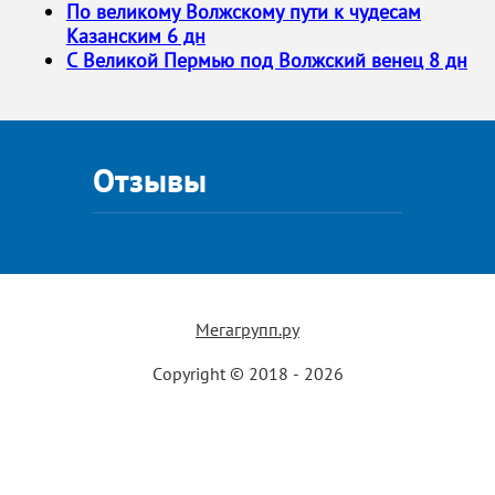
По великому Волжскому пути к чудесам
Казанским 6 дн
С Великой Пермью под Волжский венец 8 дн
Отзывы
Мегагрупп.ру
Copyright © 2018 - 2026